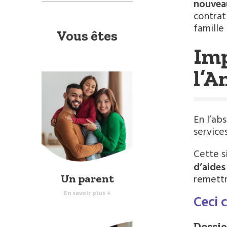
nouveau
contrat
famille
Vous êtes
Imp
l’A
En l’ab
service
Cette s
d’aide
Un parent
remettr
En savoir plus +
Ceci 
Dossie