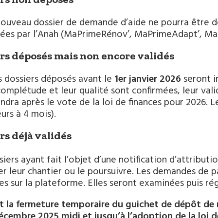
ouveau dossier de demande d’aide ne pourra être d
uées par l’Anah (MaPrimeRénov’, MaPrimeAdapt’, M
rs déposés mais non encore validés
s dossiers déposés avant le
1er janvier 2026
seront in
 complétude et leur qualité sont confirmées, leur vali
endra après le vote de la loi de finances pour 2026. L
urs à 4 mois).
rs déjà validés
siers ayant fait l’objet d’une notification d’attributi
r leur chantier ou le poursuivre. Les demandes de 
s sur la plateforme. Elles seront examinées puis rég
 la fermeture temporaire du guichet de dépôt de
écembre 2025 midi et jusqu’à l’adoption de la loi de