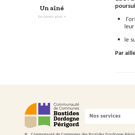
poursui
Un aîné
En savoir plus +
l’or
leur
le 
Par ail
Nos services
Communauté de Communes des Bastides Dordogne-Périg