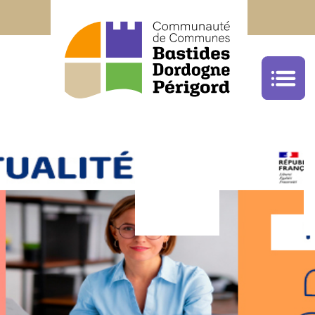
Office de Tourisme Bastides Dordogne Péri
05.53.22.68.59
cliquez ici