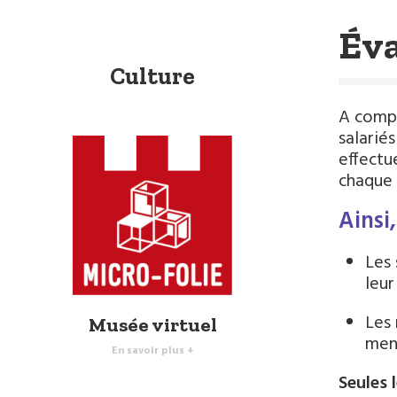
Éva
Culture
A compt
salarié
effectu
chaque 
Ainsi,
Les 
leur
Les 
Musée virtuel
mens
En savoir plus +
Seules 