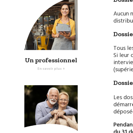
Aucun n
distrib
Dossie
Tous le
Si leur
Un professionnel
intervi
(supérie
En savoir plus +
Dossie
Les dos
démarre
déposée
Pendant
du 31 d