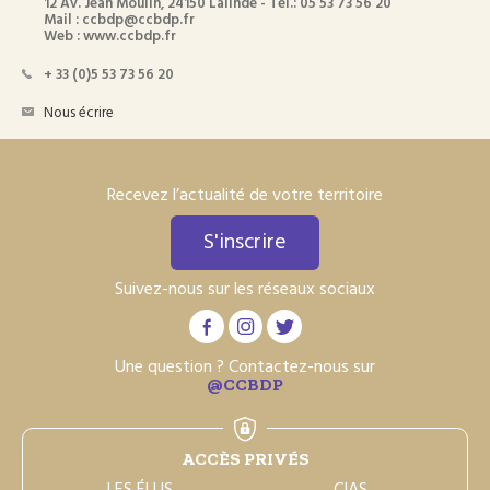
12 Av. Jean Moulin, 24150 Lalinde - Tél.: 05 53 73 56 20
Mail : ccbdp@ccbdp.fr
Web : www.ccbdp.fr
+ 33 (0)5 53 73 56 20
Nous écrire
Recevez l’actualité de votre territoire
S'inscrire
Suivez-nous sur les réseaux sociaux
Une question ? Contactez-nous sur
@CCBDP
ACCÈS PRIVÉS
LES ÉLUS
CIAS