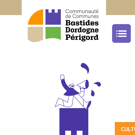
Office de Tourisme Bastides Dordogne Péri
05.53.22.68.59
cliquez ici
CULT