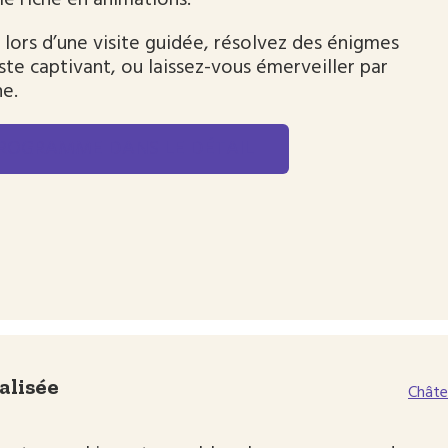
e riche en animations.
lors d’une visite guidée, résolvez des énigmes
iste captivant, ou laissez-vous émerveiller par
ne.
PROGRAMME DANS LE DÉTAIL
alisée
Châte