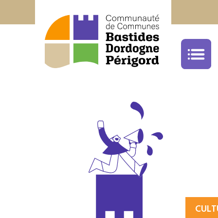
Office de Tourisme Bastides Dordogne Péri
05.53.22.68.59
cliquez ici
CULT