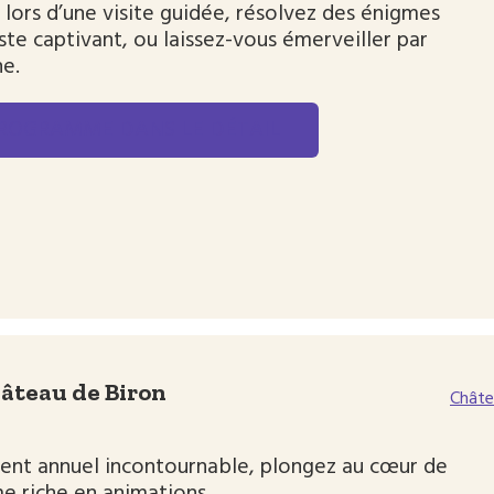
lors d’une visite guidée, résolvez des énigmes
iste captivant, ou laissez-vous émerveiller par
ne.
PROGRAMME DANS LE DÉTAIL
hâteau de Biron
Châte
ent annuel incontournable, plongez au cœur de