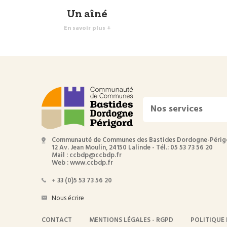
Un aîné
En savoir plus +
Nos services
Communauté de Communes des Bastides Dordogne-Périg
12 Av. Jean Moulin, 24150 Lalinde - Tél.: 05 53 73 56 20
Mail : ccbdp@ccbdp.fr
Web : www.ccbdp.fr
+ 33 (0)5 53 73 56 20
Nous écrire
CONTACT
MENTIONS LÉGALES - RGPD
POLITIQUE 