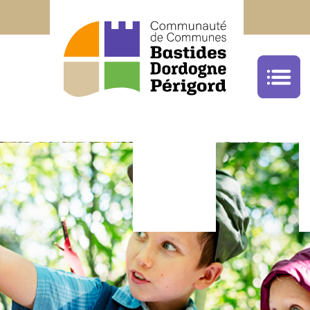
Office de Tourisme Bastides Dordogne Péri
05.53.22.68.59
cliquez ici