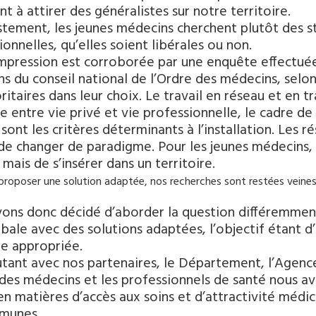
t à attirer des généralistes sur notre territoire.
tement, les jeunes médecins cherchent plutôt des str
ionnelles, qu’elles soient libérales ou non.
mpression est corroborée par une enquête effectuée 
s du conseil national de l’Ordre des médecins, selon 
ritaires dans leur choix. Le travail en réseau et en tr
re entre vie privé et vie professionnelle, le cadre de 
sont les critères déterminants à l’installation. Les r
de changer de paradigme. Pour les jeunes médecins, il 
mais de s’insérer dans un territoire.
proposer une solution adaptée, nos recherches sont restées veines
ons donc décidé d’aborder la question différemment 
obale avec des solutions adaptées, l’objectif étant d’
re appropriée.
utant avec nos partenaires, le Département, l’Agenc
 des médecins et les professionnels de santé nous av
en matières d’accès aux soins et d’attractivité méd
munes.