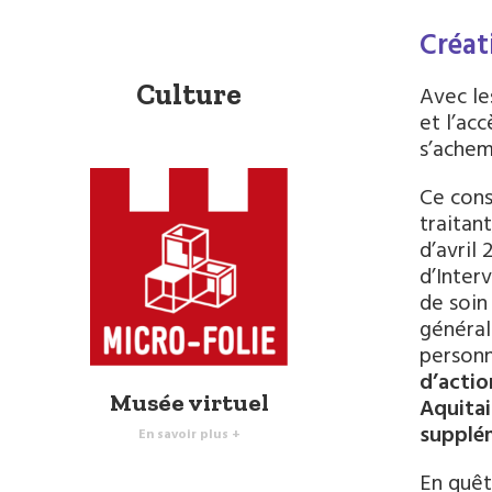
Créat
Culture
Avec le
et l’ac
s’achem
Ce cons
traitan
d’avril
d’Interv
de soin
général
personn
d’actio
Musée virtuel
Aquitai
supplém
En savoir plus +
En quêt