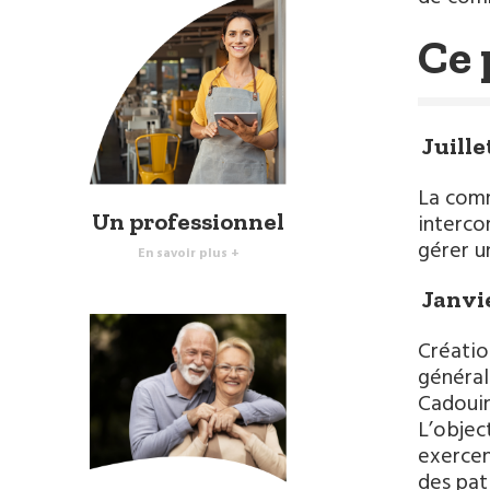
Ce 
Juille
La comm
Un professionnel
interco
gérer u
En savoir plus +
Janvi
Créatio
général
Cadouin
L’objec
exercen
des pat