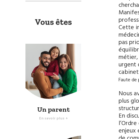
cherchan
Manifes
profess
Vous êtes
Cette i
médecin
pas prio
équilib
métier, 
urgent 
cabinet 
Faute de 
Nous av
plus gl
structu
Un parent
En disc
En savoir plus +
l’Ordre
enjeux 
de com