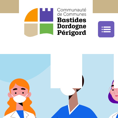
Office de Tourisme Bastides Dordogne Péri
05.53.22.68.59
cliquez ici