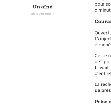
pour so
Un aîné
diminut
En savoir plus +
Coura
Ouvertu
L’objec
éloigné
Cette n
défi pou
travail
d’entre
La rech
de pres
Prise 